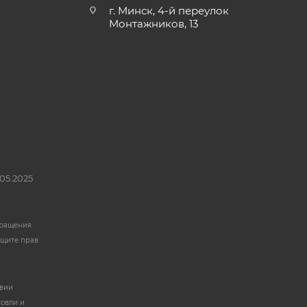
г. Минск, 4-й переулок
Монтажников, 13
05.2025
бращения
ащите прав
твии
говли и