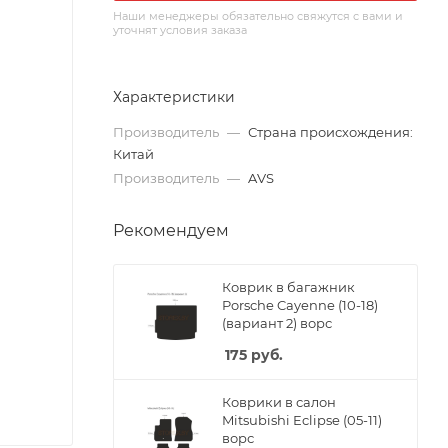
Наши менеджеры обязательно свяжутся с вами и
уточнят условия заказа
Характеристики
Производитель
—
Страна происхождения:
Китай
Производитель
—
AVS
Рекомендуем
Коврик в багажник
Porsche Cayenne (10-18)
(вариант 2) ворс
175
руб.
Коврики в салон
Mitsubishi Eclipse (05-11)
ворс