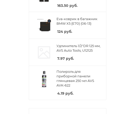
163.50
руб.
Eva-коврик в багажник
BMW X5 (E70) (06-13)
124
руб.
Удлинитель 1/2"DR 125 мм,
AVS Auto Tools, U12125
7.97
руб.
Полироль для
приборной панели
глянцевая 250 мл AVS
AVK-622
4.19
руб.