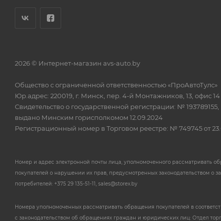
2026 © Интернет-магазин avs-auto.by
Общество с ограниченной ответственностью «ПроАвтоТулс»
Юр.адрес: 220019, г. Минск, пер. 4-й Монтажников, 13, офис 14
Свидетельство о государственной регистрации: № 193789155,
выдано Минским горисполкомом 12.09.2024
Регистрационный номер в Торговом реестре: № 749745 от 23.
Номер и адрес электронной почты лица, уполномоченного рассматривать о
покупателей о нарушении их прав, предусмотренных законодательством о з
потребителей: +375 29 135-51-11, sales@storex.by
Номера уполномоченных рассматривать обращения покупателей в соответс
с законодательством об обращениях граждан и юридических лиц: Отдел тор