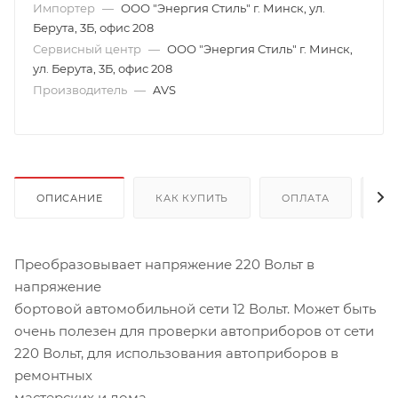
Импортер
—
ООО "Энергия Стиль" г. Минск, ул.
Берута, 3Б, офис 208
Сервисный центр
—
ООО "Энергия Стиль" г. Минск,
ул. Берута, 3Б, офис 208
Производитель
—
AVS
ОПИСАНИЕ
КАК КУПИТЬ
ОПЛАТА
Д
Преобразовывает напряжение 220 Вольт в
напряжение
бортовой автомобильной сети 12 Вольт. Может быть
очень полезен для проверки автоприборов от сети
220 Вольт, для использования автоприборов в
ремонтных
мастерских и дома.