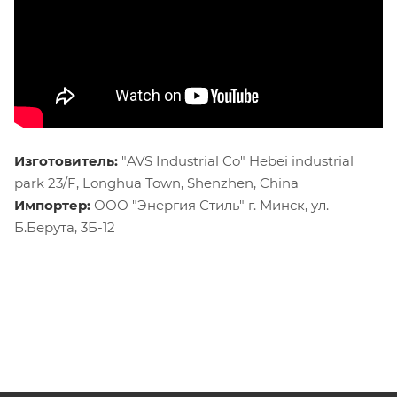
Изготовитель:
"AVS Industrial Co" Hebei industrial
park 23/F, Longhua Town, Shenzhen, China
Импортер:
ООО "Энергия Стиль" г. Минск, ул.
Б.Берута, 3Б-12