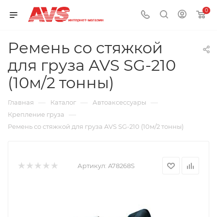
0
Ремень со стяжкой
для груза AVS SG-210
(10м/2 тонны)
—
—
—
Главная
Каталог
Автоаксессуары
—
Крепление груза
Ремень со стяжкой для груза AVS SG-210 (10м/2 тонны)
Артикул:
A78268S