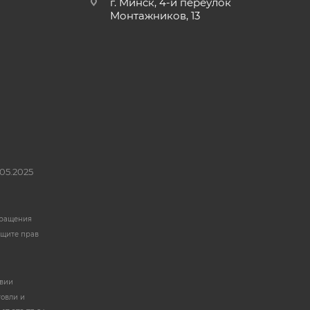
г. Минск, 4-й переулок
Монтажников, 13
05.2025
бращения
ащите прав
твии
говли и