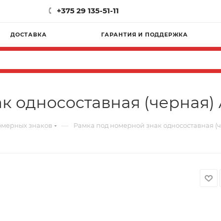
+375 29 135-51-11
ДОСТАВКА
ГАРАНТИЯ И ПОДДЕРЖКА
к односоставная (черная) 
—
омерных знаков
Рамка под номерной знак односоставная (ч