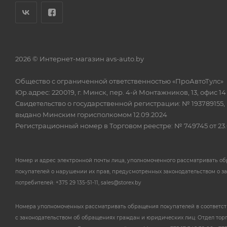
2026 © Интернет-магазин avs-auto.by
Общество с ограниченной ответственностью «ПроАвтоТулс»
Юр.адрес: 220019, г. Минск, пер. 4-й Монтажников, 13, офис 14
Свидетельство о государственной регистрации: № 193789155,
выдано Минским горисполкомом 12.09.2024
Регистрационный номер в Торговом реестре: № 749745 от 23.
Номер и адрес электронной почты лица, уполномоченного рассматривать о
покупателей о нарушении их прав, предусмотренных законодательством о з
потребителей: +375 29 135-51-11, sales@storex.by
Номера уполномоченных рассматривать обращения покупателей в соответс
с законодательством об обращениях граждан и юридических лиц: Отдел тор