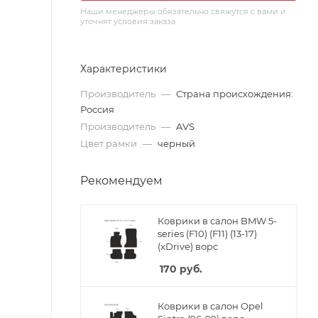
Наши менеджеры обязательно свяжутся с вами и
уточнят условия заказа
Характеристики
Производитель
—
Страна происхождения:
Россия
Производитель
—
AVS
Цвет рамки
—
черный
Рекомендуем
Коврики в салон BMW 5-
series (F10) (F11) (13-17)
(xDrive) ворс
170
руб.
Коврики в салон Opel