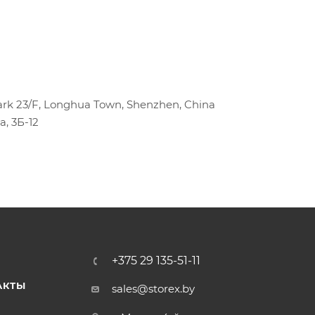
park 23/F, Longhua Town, Shenzhen, China
, 3Б-12
+375 29 135-51-11
АКТЫ
sales@storex.by