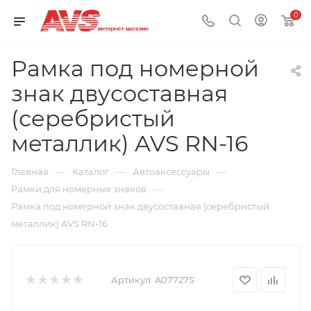
0
Рамка под номерной
знак двусоставная
(серебристый
металлик) AVS RN-16
—
—
—
Главная
Каталог
Автоаксессуары
—
Рамки для номерных знаков
Рамка под номерной знак двусоставная (серебристый
металлик) AVS RN-16
Артикул:
A07727S