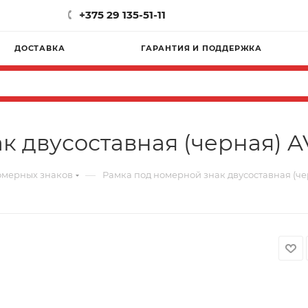
+375 29 135-51-11
ДОСТАВКА
ГАРАНТИЯ И ПОДДЕРЖКА
к двусоставная (черная) A
—
омерных знаков
Рамка под номерной знак двусоставная (че