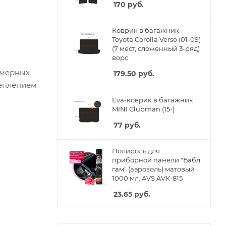
170
руб.
Коврик в багажник
Toyota Corolla Verso (01-09)
(7 мест, сложенный 3-ряд)
ворс
омерных
179.50
руб.
реплением
Eva-коврик в багажник
MINI Clubman (15-)
77
руб.
Полироль для
приборной панели "Бабл
гам" (аэрозоль) матовый
1000 мл. AVS AVK-815
23.65
руб.