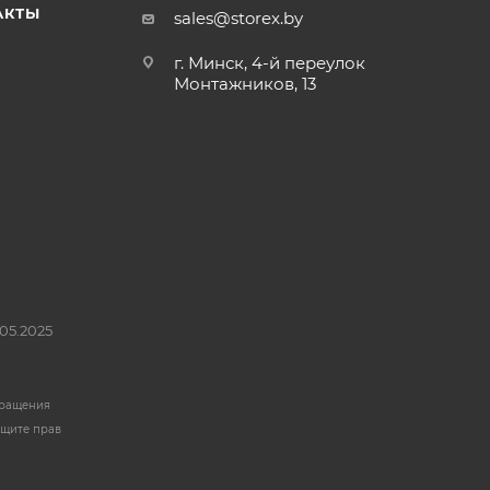
АКТЫ
sales@storex.by
г. Минск, 4-й переулок
Монтажников, 13
05.2025
бращения
ащите прав