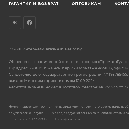
ГАРАНТИЯ И ВОЗВРАТ
ОПТОВИКАМ
КОНТ
2026 © Интернет-магазин avs-auto.by
Общество с ограниченной ответственностью «ПроАвтоТулс»
Юр.адрес: 220019, г. Минск, пер. 4-й Монтажников, 13, офис 14
Свидетельство о государственной регистрации: № 193789155,
выдано Минским горисполкомом 12.09.2024
Регистрационный номер в Торговом реестре: № 749745 от 23.
Номер и адрес электронной почты лица, уполномоченного рассматривать о
покупателей о нарушении их прав, предусмотренных законодательством о з
потребителей: +375 29 135-51-11, sales@storex.by