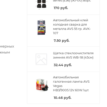
series (E36) (90-00) ворс
170
руб.
Автомобильный клей
холодная сварка для
металла AVS 55 гр. AVK-
107
7.50
руб.
омерных
ежным
Щетка стеклоочистителя
зимняя AVS WB-18 (45см)
32.44
руб.
Автомобильная
галогенная лампа AVS
Vegas
HB3/9005.12V.60W.1шт.
10.46
руб.