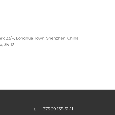
park 23/F, Longhua Town, Shenzhen, China
, 3Б-12
+375 29 135-51-11