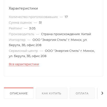
Характеристики
Количество проголосовавших
—
17
Сумма оценок
—
51
Рейтинг
—
3.05
Производитель
—
Страна происхождения: Китай
Импортер
—
ООО "Энергия Стиль" г. Минск, ул.
Берута, 3Б, офис 208
Сервисный центр
—
ООО "Энергия Стиль" г. Минск,
ул. Берута, 3Б, офис 208
Все характеристики
ОПИСАНИЕ
КАК КУПИТЬ
ОПЛАТА
Д