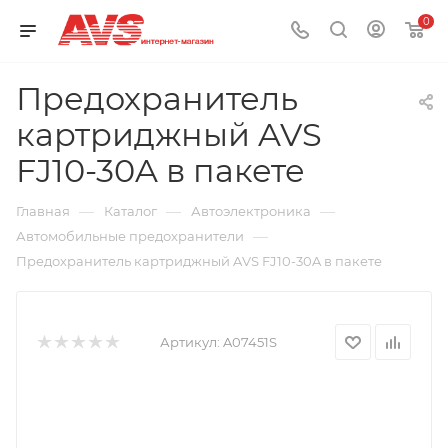
0
Предохранитель
картриджный AVS
FJ10-30A в пакете
—
—
—
Главная
Каталог
Автоэлектроника
—
Автомобильные предохранители
Предохранитель картриджный AVS FJ10-30A в пакете
Артикул:
A07451S