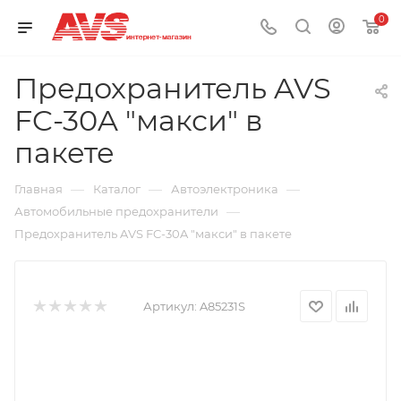
0
Предохранитель AVS
FC-30A "макси" в
пакете
—
—
—
Главная
Каталог
Автоэлектроника
—
Автомобильные предохранители
Предохранитель AVS FC-30A "макси" в пакете
Артикул:
A85231S