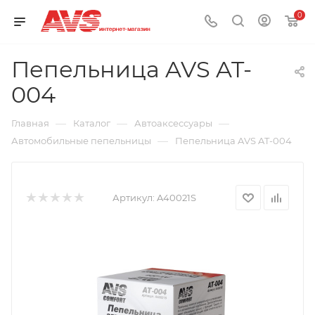
0
Пепельница AVS AT-
004
—
—
—
Главная
Каталог
Автоаксессуары
—
Автомобильные пепельницы
Пепельница AVS AT-004
Артикул:
A40021S