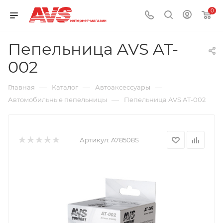
0
Пепельница AVS AT-
002
—
—
—
Главная
Каталог
Автоаксессуары
—
Автомобильные пепельницы
Пепельница AVS AT-002
Артикул:
A78508S