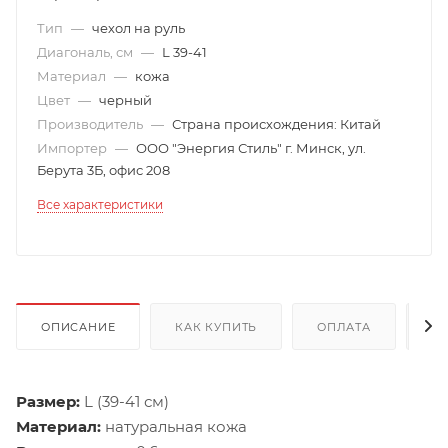
Тип
—
чехол на руль
Диагональ, см
—
L 39-41
Материал
—
кожа
Цвет
—
черный
Производитель
—
Страна происхождения: Китай
Импортер
—
ООО "Энергия Стиль" г. Минск, ул.
Берута 3Б, офис 208
Все характеристики
ОПИСАНИЕ
КАК КУПИТЬ
ОПЛАТА
Д
Размер:
L (39-41 см)
Материал:
натуральная кожа