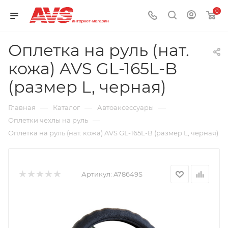
0
Оплетка на руль (нат.
кожа) AVS GL-165L-B
(размер L, черная)
—
—
—
Главная
Каталог
Автоаксессуары
—
Оплетки чехлы на руль
Оплетка на руль (нат. кожа) AVS GL-165L-B (размер L, черная)
Артикул:
A78649S