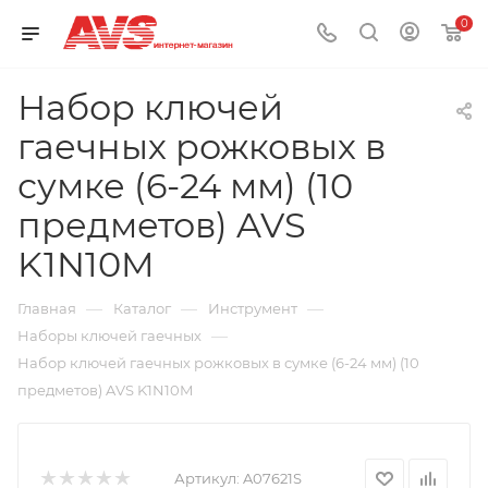
0
Набор ключей
гаечных рожковых в
сумке (6-24 мм) (10
предметов) AVS
K1N10M
—
—
—
Главная
Каталог
Инструмент
—
Наборы ключей гаечных
Набор ключей гаечных рожковых в сумке (6-24 мм) (10
предметов) AVS K1N10M
Артикул:
A07621S