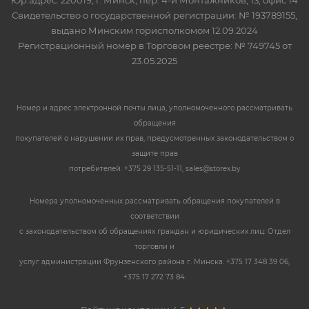
Юр.адрес: 220019, г. Минск, пер. 4-й Монтажников, 13, офис 14
Свидетельство о государственной регистрации: № 193789155,
выдано Минским горисполкомом 12.09.2024
Регистрационный номер в Торговом реестре: № 749745 от
23.05.2025
Номер и адрес электронной почты лица, уполномоченного рассматривать
обращения
покупателей о нарушении их прав, предусмотренных законодательством о
защите прав
потребителей: +375 29 135-51-11, sales@storex.by
Номера уполномоченных рассматривать обращения покупателей в
соответствии
с законодательством об обращениях граждан и юридических лиц: Отдел
торговли и
услуг администрации Фрунзенского района г. Минска: +375 17 348 39 06,
+375 17 272 73 84.