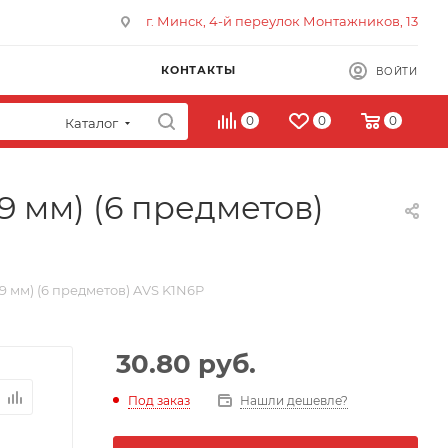
г. Минск, 4-й переулок Монтажников, 13
КОНТАКТЫ
ВОЙТИ
0
0
0
Каталог
 мм) (6 предметов)
 мм) (6 предметов) AVS K1N6P
30.80
руб.
Под заказ
Нашли дешевле?