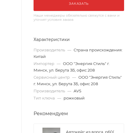
ЗАКАЗАТЬ
Наши менеджеры обязательно свяжутся с вами и
уточнят условия заказа
Характеристики
Производитель
—
Страна происхождения:
Китай
Импортер
—
ООО "Энергия Стиль" г.
Минск, ул. Берута 3Б, офис 208
Сервисный центр
—
ООО "Энергия Стиль"
г. Минск, ул. Берута 3Б, офис 208
Производитель
—
AVS
Тип ключа
—
рожковый
Рекомендуем
Автокейс из ворса, p60(