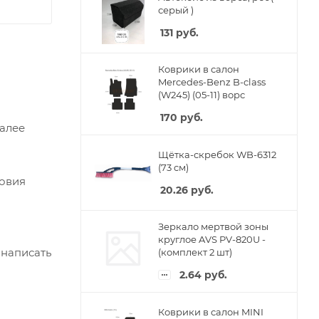
серый )
131
руб.
Коврики в салон
Mercedes-Benz B-class
(W245) (05-11) ворс
170
руб.
Далее
Щётка-скребок WB-6312
(73 cм)
ловия
20.26
руб.
Зеркало мертвой зоны
круглое AVS PV-820U -
 написать
(комплект 2 шт)
2.64
руб.
Коврики в салон MINI