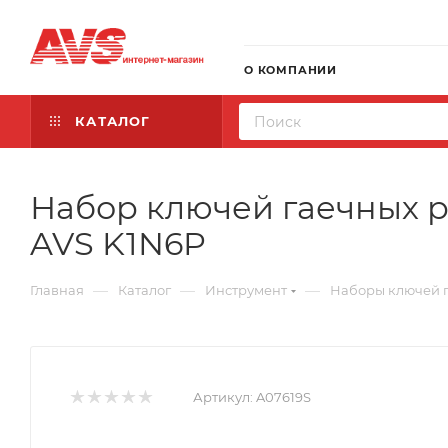
О КОМПАНИИ
КАТАЛОГ
Набор ключей гаечных ро
AVS K1N6P
—
—
—
Главная
Каталог
Инструмент
Наборы ключей 
Артикул:
A07619S