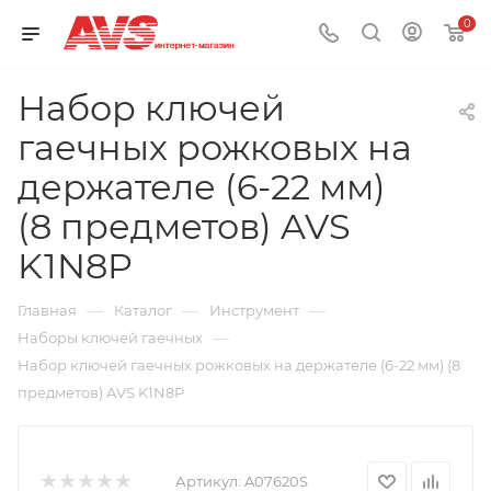
0
Набор ключей
гаечных рожковых на
держателе (6-22 мм)
(8 предметов) AVS
K1N8P
—
—
—
Главная
Каталог
Инструмент
—
Наборы ключей гаечных
Набор ключей гаечных рожковых на держателе (6-22 мм) (8
предметов) AVS K1N8P
Артикул:
A07620S