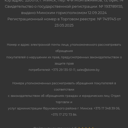
Юр.адрес: 220019, г. Минск, пер. 4-й Монтажников, 13, офис 14
Свидетельство о государственной регистрации: № 193789155,
выдано Минским горисполкомом 12.09.2024
Регистрационный номер в Торговом реестре: № 749745 от
23.05.2025
Номер и адрес электронной почты лица, уполномоченного рассматривать
обращения
покупателей о нарушении их прав, предусмотренных законодательством о
защите прав
потребителей: +375 29 135-51-11, sales@storex.by
Номера уполномоченных рассматривать обращения покупателей в
соответствии
с законодательством об обращениях граждан и юридических лиц: Отдел
торговли и
услуг администрации Фрунзенского района г. Минска: +375 17 348 39 06,
+375 17 272 73 84.