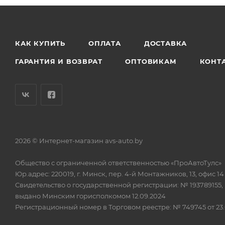
КАК КУПИТЬ
ОПЛАТА
ДОСТАВКА
ГАРАНТИЯ И ВОЗВРАТ
ОПТОВИКАМ
КОНТ
2026 © Интернет-магазин avs-auto.by
Общество с ограниченной ответственностью «ПроАвтоТулс»
Юр.адрес: 220019, г. Минск, пер. 4-й Монтажников, 13, офис 14
Свидетельство о государственной регистрации: № 193789155,
выдано Минским горисполкомом 12.09.2024
Регистрационный номер в Торговом реестре: № 749745 от 23.