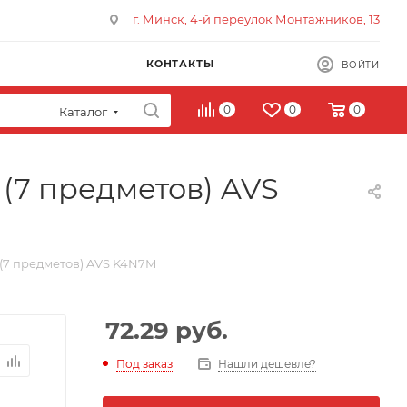
г. Минск, 4-й переулок Монтажников, 13
КОНТАКТЫ
ВОЙТИ
0
0
0
Каталог
 (7 предметов) AVS
 (7 предметов) AVS K4N7M
72.29
руб.
Под заказ
Нашли дешевле?