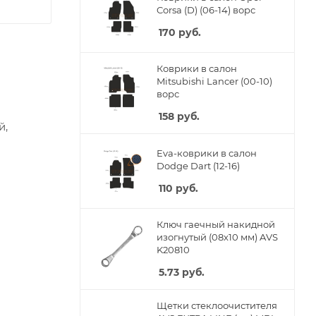
Corsa (D) (06-14) ворс
170
руб.
Коврики в салон
Mitsubishi Lancer (00-10)
ворс
158
руб.
й,
Eva-коврики в салон
Dodge Dart (12-16)
110
руб.
Ключ гаечный накидной
изогнутый (08х10 мм) AVS
K20810
5.73
руб.
Щетки стеклоочистителя