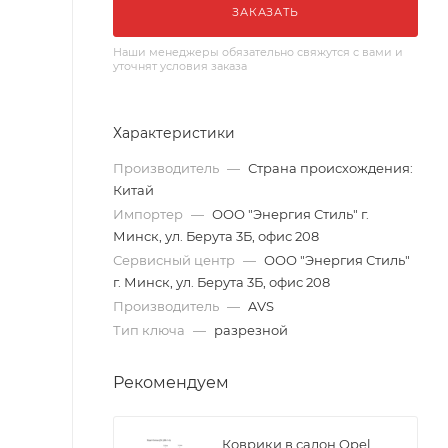
ЗАКАЗАТЬ
Наши менеджеры обязательно свяжутся с вами и
уточнят условия заказа
Характеристики
Производитель
—
Страна происхождения:
Китай
Импортер
—
ООО "Энергия Стиль" г.
Минск, ул. Берута 3Б, офис 208
Сервисный центр
—
ООО "Энергия Стиль"
г. Минск, ул. Берута 3Б, офис 208
Производитель
—
AVS
Тип ключа
—
разрезной
Рекомендуем
Коврики в салон Opel