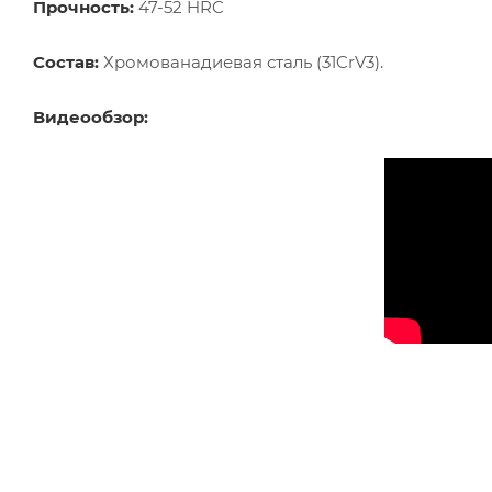
Прочность:
47-52 HRC
Состав:
Хромованадиевая сталь (31CrV3).
Видеообзор: