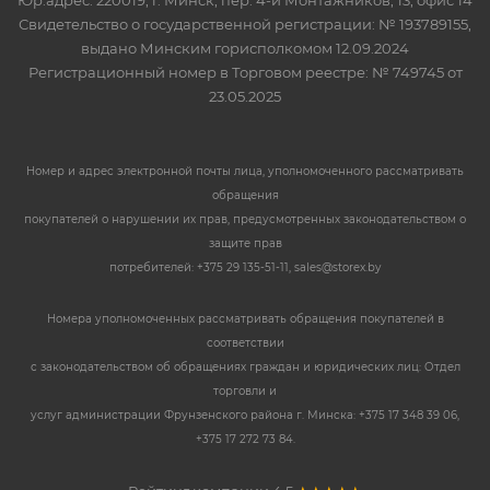
Юр.адрес: 220019, г. Минск, пер. 4-й Монтажников, 13, офис 14
Свидетельство о государственной регистрации: № 193789155,
выдано Минским горисполкомом 12.09.2024
Регистрационный номер в Торговом реестре: № 749745 от
23.05.2025
Номер и адрес электронной почты лица, уполномоченного рассматривать
обращения
покупателей о нарушении их прав, предусмотренных законодательством о
защите прав
потребителей: +375 29 135-51-11, sales@storex.by
Номера уполномоченных рассматривать обращения покупателей в
соответствии
с законодательством об обращениях граждан и юридических лиц: Отдел
торговли и
услуг администрации Фрунзенского района г. Минска: +375 17 348 39 06,
+375 17 272 73 84.