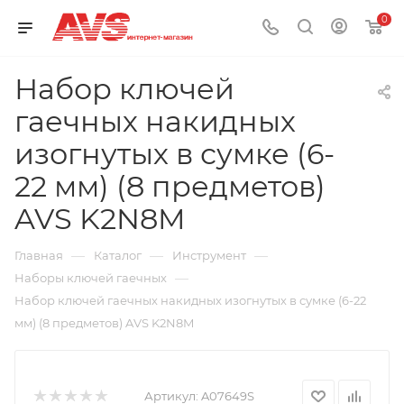
0
Набор ключей
гаечных накидных
изогнутых в сумке (6-
22 мм) (8 предметов)
AVS K2N8M
—
—
—
Главная
Каталог
Инструмент
—
Наборы ключей гаечных
Набор ключей гаечных накидных изогнутых в сумке (6-22
мм) (8 предметов) AVS K2N8M
Артикул:
A07649S