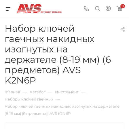
0
Набор ключей
гаечных накидных
изогнутых на
держателе (8-19 мм) (6
предметов) AVS
K2N6P
—
—
—
Главная
Каталог
Инструмент
—
Наборы ключей гаечных
Набор ключей гаечных накидных изогнутых на держателе
(8-19 мм) (6 предметов) AVS K2N6P