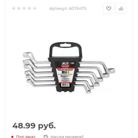
Артикул:
A07647S
48.99
руб.
Под заказ
Нашли дешевле?