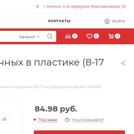
г. Минск, 4-й переулок Монтажников, 13
КОНТАКТЫ
ВОЙТИ
0
0
0
Каталог
ых в пластике (8-17
ых в пластике (8-17 мм) (6предметов) AVS K6N6P
84.98
руб.
Под заказ
Нашли дешевле?