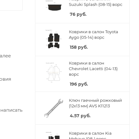
Suzuki Splash (08-15) ворс
76
руб.
Коврики в салон Toyota
Aygo (05-14) ворс
158
руб.
Далее
Коврики в салон
Chevrolet Lacetti (04-13)
ворс
ловия
196
руб.
Ключ гаечный рожковый
(12х13 мм) AVS K11213
 написать
4.57
руб.
Коврики в салон Kia
Mohave (08-) ворс