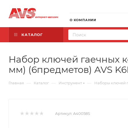
О КОМПАНИИ
КАТАЛОГ
Набор ключей гаечных к
мм) (6предметов) AVS K
—
—
—
Главная
Каталог
Инструмент
Наборы ключей 
Артикул:
A40058S