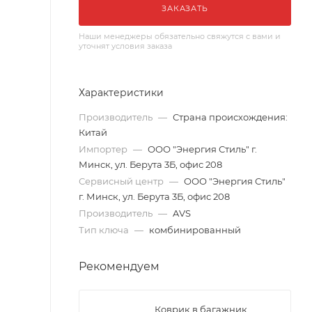
ЗАКАЗАТЬ
Наши менеджеры обязательно свяжутся с вами и
уточнят условия заказа
Характеристики
Производитель
—
Страна происхождения:
Китай
Импортер
—
ООО "Энергия Стиль" г.
Минск, ул. Берута 3Б, офис 208
Сервисный центр
—
ООО "Энергия Стиль"
г. Минск, ул. Берута 3Б, офис 208
Производитель
—
AVS
Тип ключа
—
комбинированный
Рекомендуем
Коврик в багажник