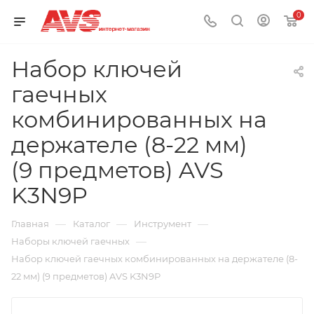
0
Набор ключей
гаечных
комбинированных на
держателе (8-22 мм)
(9 предметов) AVS
K3N9P
—
—
—
Главная
Каталог
Инструмент
—
Наборы ключей гаечных
Набор ключей гаечных комбинированных на держателе (8-
22 мм) (9 предметов) AVS K3N9P