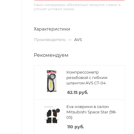
Наши менеджеры обязательно свяжутся с вами и
уточнят условия заказа
Характеристики
Производитель
—
AVS
Рекомендуем
Компрессометр
резьбовой c гибким
шлангом AVS CT-04
62.15
руб.
Eva-коврики в салон
Mitsubishi Space Star (98-
05)
110
руб.