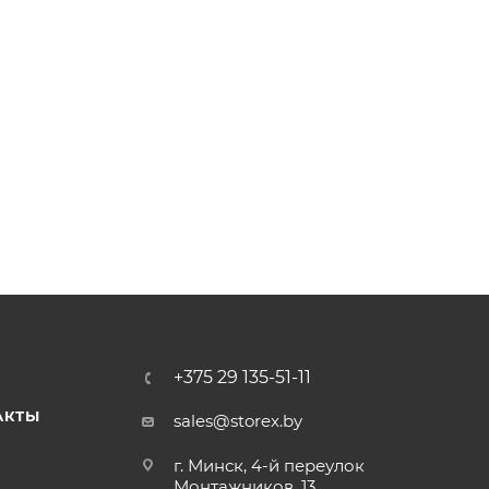
+375 29 135-51-11
АКТЫ
sales@storex.by
г. Минск, 4-й переулок
Монтажников, 13