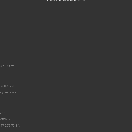
05.2025
бращения
ащите прав
твии
говли и
17 272 73 84.