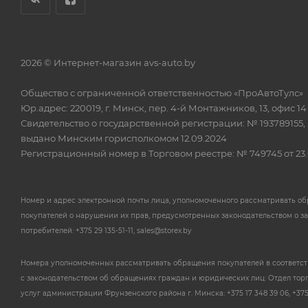
2026 © Интернет-магазин avs-auto.by
Общество с ограниченной ответственностью «ПроАвтоТулс»
Юр.адрес: 220019, г. Минск, пер. 4-й Монтажников, 13, офис 14
Свидетельство о государственной регистрации: № 193789155,
выдано Минским горисполкомом 12.09.2024
Регистрационный номер в Торговом реестре: № 749745 от 23.
Номер и адрес электронной почты лица, уполномоченного рассматривать о
покупателей о нарушении их прав, предусмотренных законодательством о з
потребителей: +375 29 135-51-11, sales@storex.by
Номера уполномоченных рассматривать обращения покупателей в соответс
с законодательством об обращениях граждан и юридических лиц: Отдел тор
услуг администрации Фрунзенского района г. Минска: +375 17 348 39 06, +375 