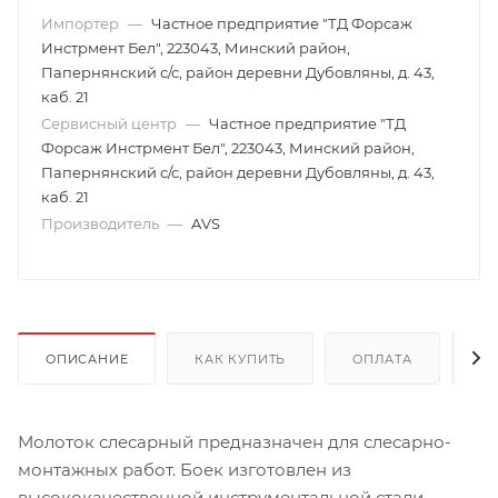
Импортер
—
Частное предприятие "ТД Форсаж
Инстрмент Бел", 223043, Минский район,
Папернянский с/с, район деревни Дубовляны, д. 43,
каб. 21
Сервисный центр
—
Частное предприятие "ТД
Форсаж Инстрмент Бел", 223043, Минский район,
Папернянский с/с, район деревни Дубовляны, д. 43,
каб. 21
Производитель
—
AVS
ОПИСАНИЕ
КАК КУПИТЬ
ОПЛАТА
Д
Молоток слесарный предназначен для слесарно-
монтажных работ. Боек изготовлен из
высококачественной инструментальной стали.