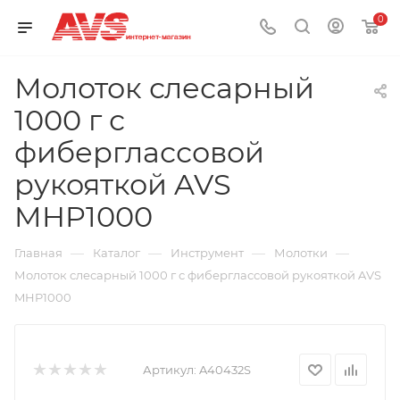
0
Молоток слесарный
1000 г с
фиберглассовой
рукояткой AVS
MHP1000
—
—
—
—
Главная
Каталог
Инструмент
Молотки
Молоток слесарный 1000 г с фиберглассовой рукояткой AVS
MHP1000
Артикул:
A40432S