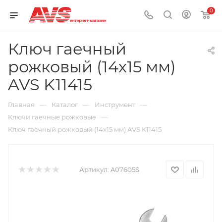
0
Ключ гаечный
рожковый (14х15 мм)
AVS K11415
—
—
—
Главная
Каталог
Инструмент
—
Ключи гаечные рожковые
Ключ гаечный рожковый (14х15 мм) AVS K11415
Артикул:
A07605S