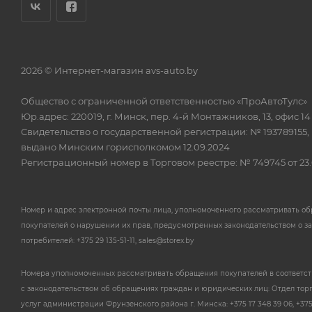
2026 © Интернет-магазин avs-auto.by
Общество с ограниченной ответственностью «ПроАвтоТулс»
Юр.адрес: 220019, г. Минск, пер. 4-й Монтажников, 13, офис 14
Свидетельство о государственной регистрации: № 193789155,
выдано Минским горисполкомом 12.09.2024
Регистрационный номер в Торговом реестре: № 749745 от 23.
Номер и адрес электронной почты лица, уполномоченного рассматривать о
покупателей о нарушении их прав, предусмотренных законодательством о з
потребителей: +375 29 135-51-11, sales@storex.by
Номера уполномоченных рассматривать обращения покупателей в соответс
с законодательством об обращениях граждан и юридических лиц: Отдел тор
услуг администрации Фрунзенского района г. Минска: +375 17 348 39 06, +375 