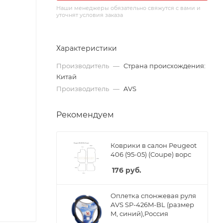
Наши менеджеры обязательно свяжутся с вами и
уточнят условия заказа
Характеристики
Производитель
—
Страна происхождения:
Китай
Производитель
—
AVS
Рекомендуем
Коврики в салон Peugeot
406 (95-05) (Coupe) ворс
176
руб.
Оплетка спонжевая руля
AVS SP-426M-BL (размер
M, синий),Россия