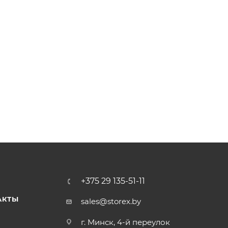
+375 29 135-51-11
АКТЫ
sales@storex.by
г. Минск, 4-й переулок