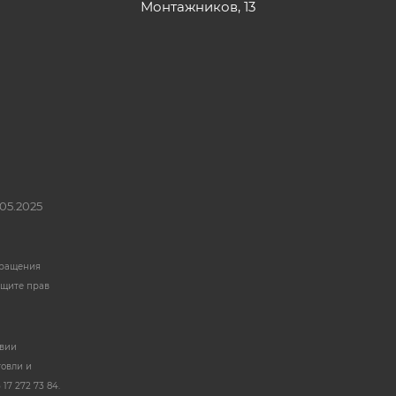
Монтажников, 13
05.2025
бращения
ащите прав
твии
говли и
17 272 73 84.