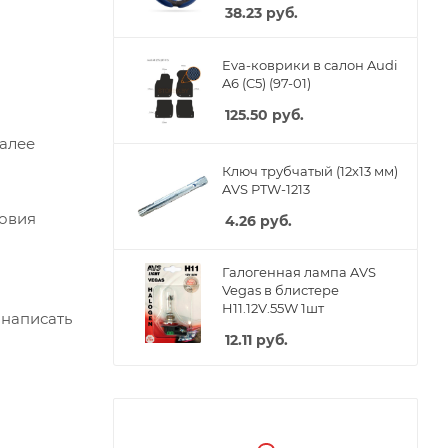
38.23
руб.
Eva-коврики в салон Audi
A6 (C5) (97-01)
125.50
руб.
Далее
Ключ трубчатый (12х13 мм)
AVS PTW-1213
ловия
4.26
руб.
Галогенная лампа AVS
Vegas в блистере
H11.12V.55W 1шт
 написать
12.11
руб.