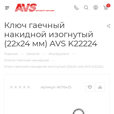
0
Ключ гаечный
накидной изогнутый
(22х24 мм) AVS K22224
—
—
—
Главная
Каталог
Инструмент
—
Ключи гаечные накидные
Ключ гаечный накидной изогнутый (22х24 мм) AVS K22224
Артикул:
A07642S