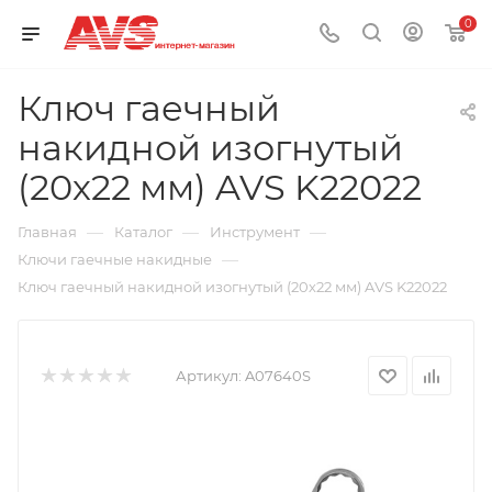
0
Ключ гаечный
накидной изогнутый
(20х22 мм) AVS K22022
—
—
—
Главная
Каталог
Инструмент
—
Ключи гаечные накидные
Ключ гаечный накидной изогнутый (20х22 мм) AVS K22022
Артикул:
A07640S