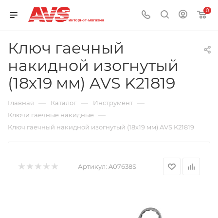
0
Ключ гаечный
накидной изогнутый
(18х19 мм) AVS K21819
—
—
—
Главная
Каталог
Инструмент
—
Ключи гаечные накидные
Ключ гаечный накидной изогнутый (18х19 мм) AVS K21819
Артикул:
A07638S