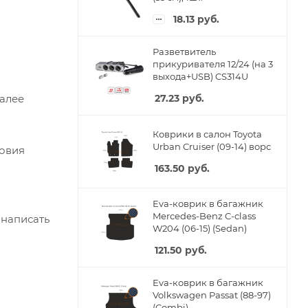
18.13
руб.
Разветвитель
прикуривателя 12/24 (на 3
выхода+USB) CS314U
Далее
27.23
руб.
Коврики в салон Toyota
Urban Cruiser (09-14) ворс
ловия
163.50
руб.
Eva-коврик в багажник
Mercedes-Benz C-class
 написать
W204 (06-15) (Sedan)
121.50
руб.
Eva-коврик в багажник
Volkswagen Passat (88-97)
(Combi)