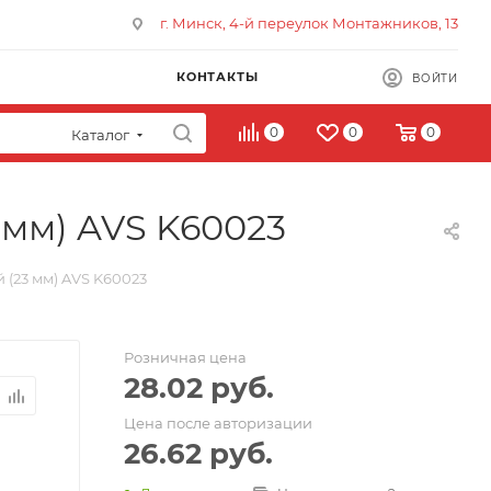
г. Минск, 4-й переулок Монтажников, 13
КОНТАКТЫ
ВОЙТИ
0
0
0
Каталог
мм) AVS K60023
(23 мм) AVS K60023
Розничная цена
28.02
руб.
Цена после авторизации
26.62
руб.