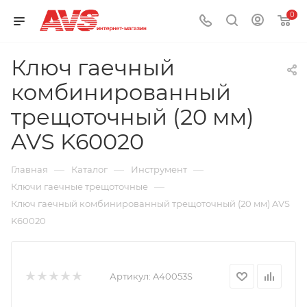
0
Ключ гаечный
комбинированный
трещоточный (20 мм)
AVS K60020
—
—
—
Главная
Каталог
Инструмент
—
Ключи гаечные трещоточные
Ключ гаечный комбинированный трещоточный (20 мм) AVS
K60020
Артикул:
A40053S