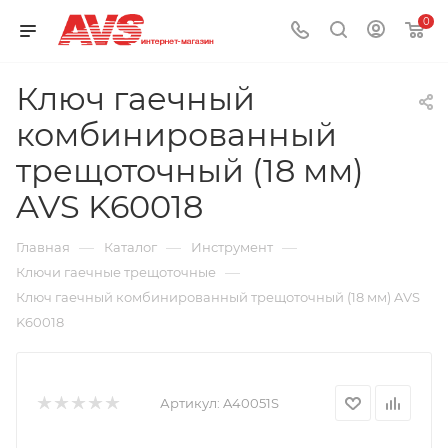
0
Ключ гаечный
комбинированный
трещоточный (18 мм)
AVS K60018
—
—
—
Главная
Каталог
Инструмент
—
Ключи гаечные трещоточные
Ключ гаечный комбинированный трещоточный (18 мм) AVS
K60018
Артикул:
A40051S