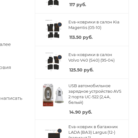
117
руб.
Eva-коврики в салон Kia
Magentis (05-10)
113.50
руб.
Далее
Eva-коврики в салон
Volvo V40 (S40) (95-04)
ловия
125.50
руб.
USB автомобильное
зарядное устройство AVS
2 порта UC-522 (2,4А,
 написать
белый)
14.90
руб.
Eva-коврик в багажник
LADA (ВАЗ) Largus (12-)
(вариант 1)