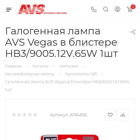
0
Галогенная лампа
AVS Vegas в блистере
HB3/9005.12V.65W 1шт
—
—
—
Главная
Каталог
Автосвет
—
—
Автомобильные лампы
Автолампы 12В
Галогенная лампа AVS Vegas в блистере HB3/9005.12V.65W
1шт
Артикул:
A78485S