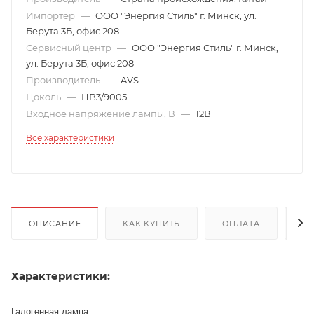
Импортер
—
ООО "Энергия Стиль" г. Минск, ул.
Берута 3Б, офис 208
Сервисный центр
—
ООО "Энергия Стиль" г. Минск,
ул. Берута 3Б, офис 208
Производитель
—
AVS
Цоколь
—
HB3/9005
Входное напряжение лампы, В
—
12В
Все характеристики
ОПИСАНИЕ
КАК КУПИТЬ
ОПЛАТА
Д
Характеристики:
Галогенная лампа