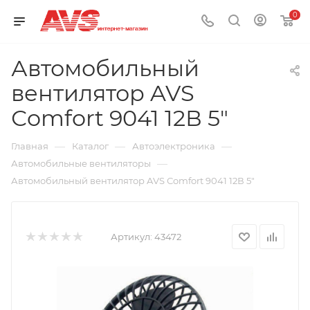
0
Автомобильный
вентилятор AVS
Сomfort 9041 12В 5"
—
—
—
Главная
Каталог
Автоэлектроника
—
Автомобильные вентиляторы
Автомобильный вентилятор AVS Сomfort 9041 12В 5"
Артикул:
43472