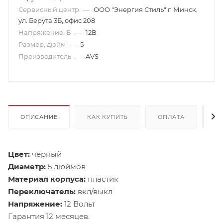
Сервисный центр
—
ООО "Энергия Стиль" г. Минск,
ул. Берута 3Б, офис 208
Напряжение, В
—
12В
Размер, дюйм
—
5
Производитель
—
AVS
ОПИСАНИЕ
КАК КУПИТЬ
ОПЛАТА
Д
Цвет:
черный
Диаметр:
5 дюймов
Материал корпуса:
пластик
Переключатель:
вкл/выкл
Напряжение:
12 Вольт
Гарантия 12 месяцев.