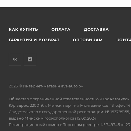
КАК КУПИТЬ
ОПЛАТА
ДОСТАВКА
ГАРАНТИЯ И ВОЗВРАТ
ОПТОВИКАМ
КОНТ
2026 © Интернет-магазин avs-auto.by
Общество с ограниченной ответственностью «ПроАвтоТулс»
Юр.адрес: 220019, г. Минск, пер. 4-й Монтажников, 13, офис 14
Свидетельство о государственной регистрации: № 193789155,
выдано Минским горисполкомом 12.09.2024
Регистрационный номер в Торговом реестре: № 749745 от 23.