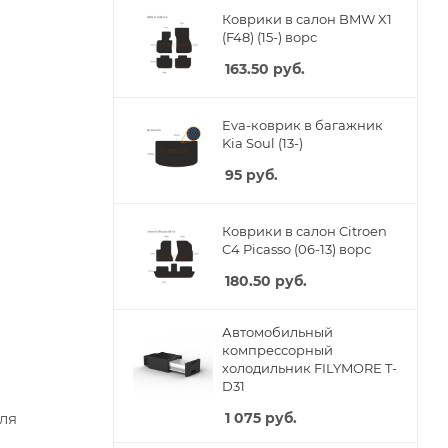
Коврики в салон BMW X1
(F48) (15-) ворс
163.50
руб.
Eva-коврик в багажник
Kia Soul (13-)
95
руб.
Коврики в салон Citroen
C4 Picasso (06-13) ворс
180.50
руб.
Автомобильный
компрессорный
холодильник FILYMORE T-
D31
ля
1 075
руб.