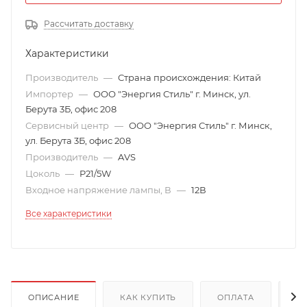
Рассчитать доставку
Характеристики
Производитель
—
Страна происхождения: Китай
Импортер
—
ООО "Энергия Стиль" г. Минск, ул.
Берута 3Б, офис 208
Сервисный центр
—
ООО "Энергия Стиль" г. Минск,
ул. Берута 3Б, офис 208
Производитель
—
AVS
Цоколь
—
P21/5W
Входное напряжение лампы, В
—
12В
Все характеристики
ОПИСАНИЕ
КАК КУПИТЬ
ОПЛАТА
Д