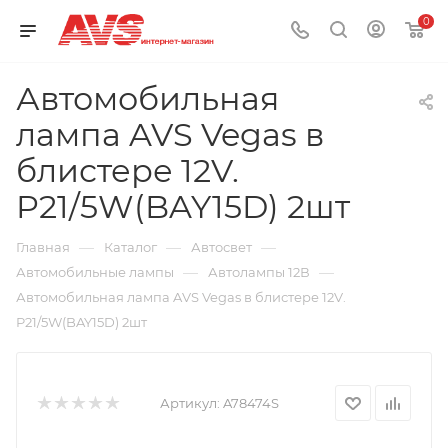
0
Автомобильная
лампа AVS Vegas в
блистере 12V.
P21/5W(BAY15D) 2шт
—
—
—
Главная
Каталог
Автосвет
—
—
Автомобильные лампы
Автолампы 12В
Автомобильная лампа AVS Vegas в блистере 12V.
P21/5W(BAY15D) 2шт
Артикул:
A78474S