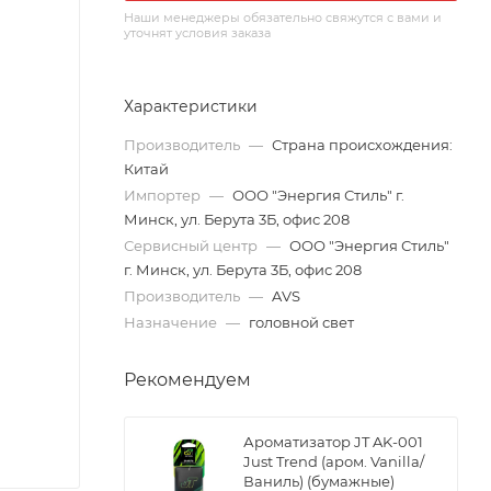
Наши менеджеры обязательно свяжутся с вами и
уточнят условия заказа
Характеристики
Производитель
—
Страна происхождения:
Китай
Импортер
—
ООО "Энергия Стиль" г.
Минск, ул. Берута 3Б, офис 208
Сервисный центр
—
ООО "Энергия Стиль"
г. Минск, ул. Берута 3Б, офис 208
Производитель
—
AVS
Назначение
—
головной свет
Рекомендуем
Ароматизатор JT AK-001
Just Trend (аром. Vanilla/
Ваниль) (бумажные)