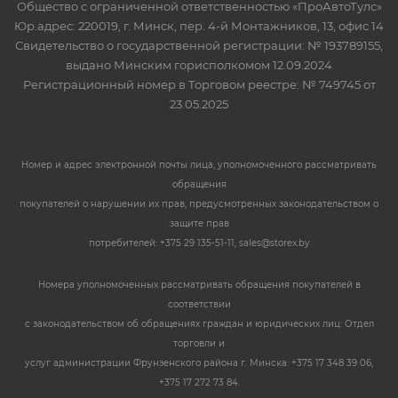
Общество с ограниченной ответственностью «ПроАвтоТулс»
Юр.адрес: 220019, г. Минск, пер. 4-й Монтажников, 13, офис 14
Свидетельство о государственной регистрации: № 193789155,
выдано Минским горисполкомом 12.09.2024
Регистрационный номер в Торговом реестре: № 749745 от
23.05.2025
Номер и адрес электронной почты лица, уполномоченного рассматривать
обращения
покупателей о нарушении их прав, предусмотренных законодательством о
защите прав
потребителей: +375 29 135-51-11, sales@storex.by
Номера уполномоченных рассматривать обращения покупателей в
соответствии
с законодательством об обращениях граждан и юридических лиц: Отдел
торговли и
услуг администрации Фрунзенского района г. Минска: +375 17 348 39 06,
+375 17 272 73 84.