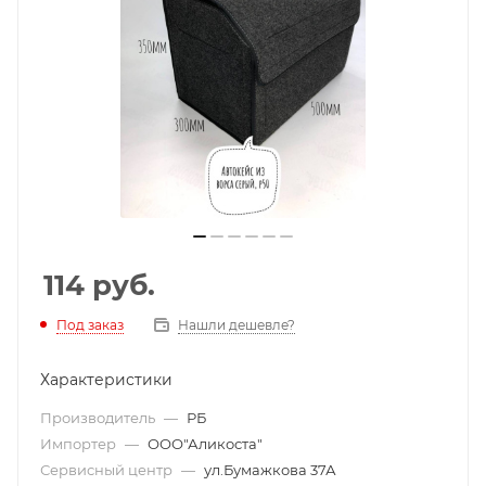
114
руб.
Под заказ
Нашли дешевле?
Характеристики
Производитель
—
РБ
Импортер
—
ООО"Аликоста"
Сервисный центр
—
ул.Бумажкова 37А