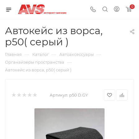
0
Автокейс из ворса,
p50( серый )
—
—
—
Главная
Каталог
Автоаксессуары
—
Органайзеры пространства
Автокейс из ворса, p50( серый )
Артикул:
p50 D.GY