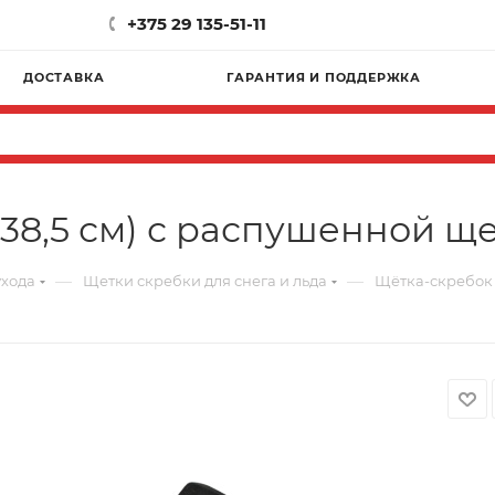
+375 29 135-51-11
ДОСТАВКА
ГАРАНТИЯ И ПОДДЕРЖКА
(38,5 см) с распушенной щ
—
—
ухода
Щетки скребки для снега и льда
Щётка-скребок 