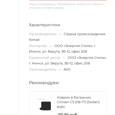
Наши менеджеры обязательно свяжутся с вами и
уточнят условия заказа
Характеристики
Производитель
—
Страна происхождения:
Китай
Импортер
—
ООО «Энергия Стиль», г.
Минск, ул. Берута, 3Б-12, офис 208
Сервисный центр
—
ООО «Энергия Стиль»,
г. Минск, ул. Берута, 3Б-12, офис 208
Производитель
—
AVS
Рекомендуем
Коврик в багажник
Citroen C5 (08-17) (Sedan)
ворс
213.50
руб.