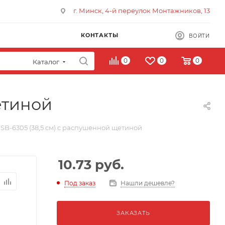
г. Минск, 4-й переулок Монтажников, 13
КОНТАКТЫ
ВОЙТИ
0
0
0
Каталог
етиной
SB-6305 (38,5 см) с распушенной щетиной
10.73
руб.
Под заказ
Нашли дешевле?
ЗАКАЗАТЬ