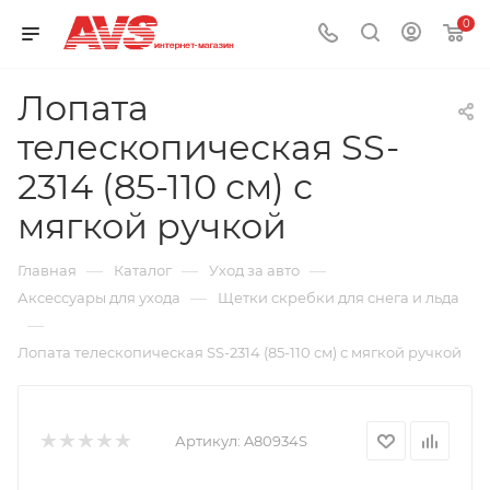
0
Лопата
телескопическая SS-
2314 (85-110 см) с
мягкой ручкой
—
—
—
Главная
Каталог
Уход за авто
—
Аксессуары для ухода
Щетки скребки для снега и льда
—
Лопата телескопическая SS-2314 (85-110 см) с мягкой ручкой
Артикул:
A80934S