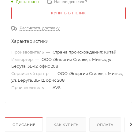
Достаточно
Нашли дешевле?
КУПИТЬ В 1 КЛИК
Рассчитать доставку
Характеристики
Производитель
—
Страна происхождения: Китай
Импортер
—
ООО «Энергия Стиль», г. Минск, ул.
Берута, 3Б-12, офис 208
Сервисный центр
—
ООО «Энергия Стиль», г. Минск,
ул. Берута, 3Б-12, офис 208
Производитель
—
AVS
ОПИСАНИЕ
КАК КУПИТЬ
ОПЛАТА
Д