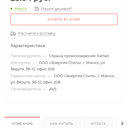
Много
Нашли дешевле?
КУПИТЬ В 1 КЛИК
Рассчитать доставку
Характеристики
Производитель
—
Страна происхождения: Китай
Импортер
—
ООО «Энергия Стиль», г. Минск, ул.
Берута, 3Б-12, офис 208
Сервисный центр
—
ООО «Энергия Стиль», г. Минск,
ул. Берута, 3Б-12, офис 208
Производитель
—
AVS
ОПИСАНИЕ
КАК КУПИТЬ
ОПЛАТА
Д