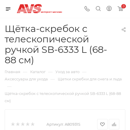
0
Щётка-скребок с
телескопической
ручкой SB-6333 L (68-
88 см)
—
—
—
Главная
Каталог
Уход за авто
—
Аксессуары для ухода
Щетки скребки для снега и льда
—
Щётка-скребок с телескопической ручкой SB-6333 L (68-88
см)
Артикул:
A80931S