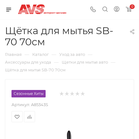
0
Щётка для мытья SB-
70 70см
—
—
—
Главная
Каталог
Уход за авто
—
—
Аксессуары для ухода
Щетки для мытья авто
Щётка для мытья SB-70 70см
Сезонные Хиты
Артикул:
A85343S