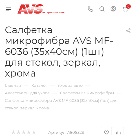
0
Салфетка
микрофибра AVS MF-
6036 (35х40см) (1шт)
для стекол, зеркал,
хрома
—
—
—
Главная
Каталог
Уход за авто
—
—
Аксессуары для ухода
Салфетки из микрофибры
Салфетка микрофибра AVS MF-6036 (35х40см) (1шт) для
стекол, зеркал, хрома
Артикул:
A80832S