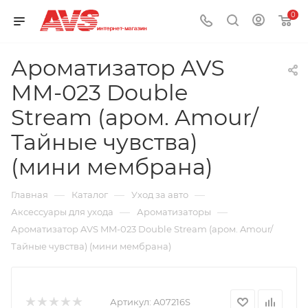
0
Ароматизатор AVS
MM-023 Double
Stream (аром. Amour/
Тайные чувства)
(мини мембрана)
—
—
—
Главная
Каталог
Уход за авто
—
—
Аксессуары для ухода
Ароматизаторы
Ароматизатор AVS MM-023 Double Stream (аром. Amour/
Тайные чувства) (мини мембрана)
Артикул:
A07216S