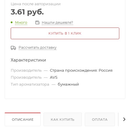
Цена после авторизации
3.61
руб.
Много
Нашли дешевле?
КУПИТЬ В 1 КЛИК
Рассчитать доставку
Характеристики
Производитель
—
Страна происхождения: Россия
Производитель
—
AVS
Тип ароматизатора
—
бумажный
ОПИСАНИЕ
КАК КУПИТЬ
ОПЛАТА
Д