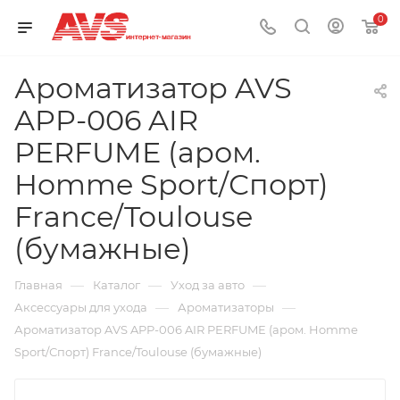
0
Ароматизатор AVS
APP-006 AIR
PERFUME (аром.
Homme Sport/Спорт)
France/Toulouse
(бумажные)
—
—
—
Главная
Каталог
Уход за авто
—
—
Аксессуары для ухода
Ароматизаторы
Ароматизатор AVS APP-006 AIR PERFUME (аром. Homme
Sport/Спорт) France/Toulouse (бумажные)