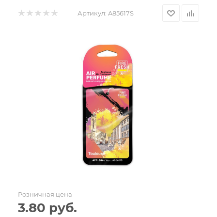
Артикул:
A85617S
Розничная цена
3.80
руб.