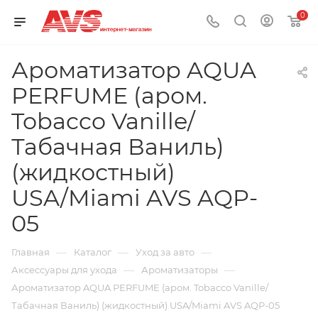
0
Ароматизатор AQUA
PERFUME (аром.
Tobacco Vanille/
Табачная Ваниль)
(жидкостный)
USA/Miami AVS AQP-
05
—
—
—
Главная
Каталог
Уход за авто
—
—
Аксессуары для ухода
Ароматизаторы
Ароматизатор AQUA PERFUME (аром. Tobacco Vanille/
Табачная Ваниль) (жидкостный) USA/Miami AVS AQP-05