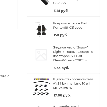
OSK38-2
3.81
руб.
Коврики в салон Fiat
Punto (99-03) ворс
158
руб.
Жидкое мыло "Soapy"
Light "Ягодный десерт" с
дозатором 500 мл.
Clean&Green CG8244
т
3.33
руб.
тва с
Щетка стеклоочистителя
AVS Maximal Line 10 в 1
ML-26 (65 см)
17.66
руб.
Автомобильный