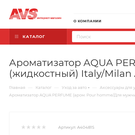
О КОМПАНИИ
КАТАЛОГ
Ароматизатор AQUA PER
(жидкостный) Italy/Mila
—
—
—
Главная
Каталог
Уход за авто
Аксессуары для 
Ароматизатор AQUA PERFUME (аром. Pour homme/Для мужчин)
Артикул:
A40481S