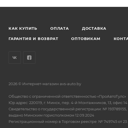
КАК КУПИТЬ
ОПЛАТА
ДОСТАВКА
ГАРАНТИЯ И ВОЗВРАТ
ОПТОВИКАМ
КОНТ
2026 © Интернет-магазин avs-auto.by
Общество с ограниченной ответственностью «ПроАвтоТулс»
Юр.адрес: 220019, г. Минск, пер. 4-й Монтажников, 13, офис 14
Свидетельство о государственной регистрации: № 193789155,
выдано Минским горисполкомом 12.09.2024
Регистрационный номер в Торговом реестре: № 749745 от 23.