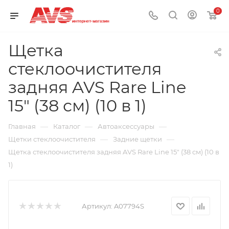
0
Щетка
стеклоочистителя
задняя AVS Rare Line
15" (38 см) (10 в 1)
—
—
—
Главная
Каталог
Автоаксессуары
—
—
Щетки стеклоочистителя
Задние щетки
Щетка стеклоочистителя задняя AVS Rare Line 15" (38 см) (10 в
1)
Артикул:
A07794S