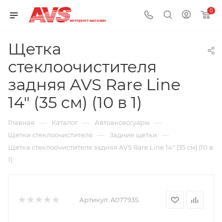
0
Щетка
стеклоочистителя
задняя AVS Rare Line
14" (35 см) (10 в 1)
—
—
—
Главная
Каталог
Автоаксессуары
—
—
Щетки стеклоочистителя
Задние щетки
Щетка стеклоочистителя задняя AVS Rare Line 14" (35 см) (10 в
1)
Артикул:
A07793S