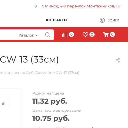
г. Минск, 4-й переулок Монтажников, 13
КОНТАКТЫ
ВОЙТИ
0
0
0
Каталог
CW-13 (33см)
 каркасная AVS Classic line CW-13 (33см)
Розничная цена
11.32
руб.
Цена после авторизации
10.75
руб.