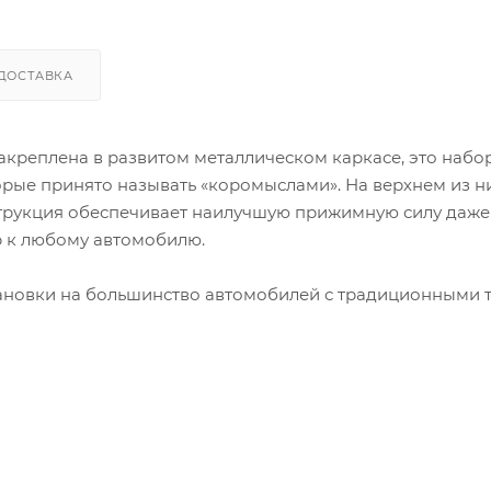
ДОСТАВКА
акреплена в развитом металлическом каркасе, это набо
рые принято называть «коромыслами». На верхнем из н
струкция обеспечивает наилучшую прижимную силу даже
р к любому автомобилю.
тановки на большинство автомобилей с традиционными 