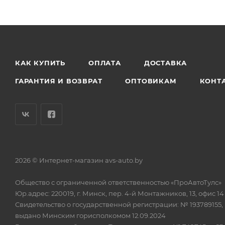
КАК КУПИТЬ
ОПЛАТА
ДОСТАВКА
ГАРАНТИЯ И ВОЗВРАТ
ОПТОВИКАМ
КОНТ
2026 © Интернет-магазин avs-auto.by
Общество с ограниченной ответственностью «ПроАвтоТулс»
Юр.адрес: 220019, г. Минск, пер. 4-й Монтажников, 13, офис 14
Свидетельство о государственной регистрации: № 193789155,
выдано Минским горисполкомом 12.09.2024