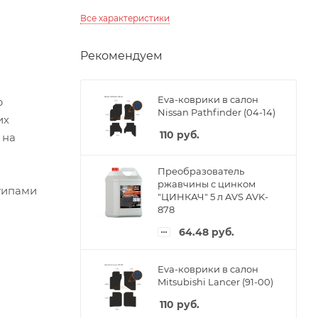
Все характеристики
Рекомендуем
Eva-коврики в салон
р
Nissan Pathfinder (04-14)
их
110
руб.
 на
Преобразователь
ржавчины с цинком
типами
"ЦИНКАЧ" 5 л AVS AVK-
878
64.48
руб.
Eva-коврики в салон
Mitsubishi Lancer (91-00)
110
руб.