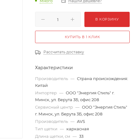
Много
Нашли дешевле?
В КОРЗИНУ
КУПИТЬ В 1 КЛИК
Рассчитать доставку
Характеристики
Производитель
—
Страна происхождения:
Китай
Импортер
—
ООО "Энергия Стиль" г.
Минск, ул. Берута 3Б, офис 208
Сервисный центр
—
ООО "Энергия Стиль"
г. Минск, ул. Берута 3Б, офис 208
Производитель
—
AVS
Тип щетки
—
каркасная
Длина щетки, см
—
33