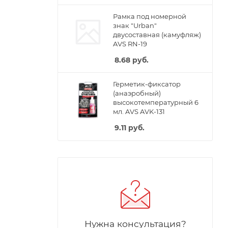
Рамка под номерной
знак "Urban"
двусоставная (камуфляж)
AVS RN-19
8.68
руб.
Герметик-фиксатор
(анаэробный)
высокотемпературный 6
мл. AVS AVK-131
9.11
руб.
Нужна консультация?